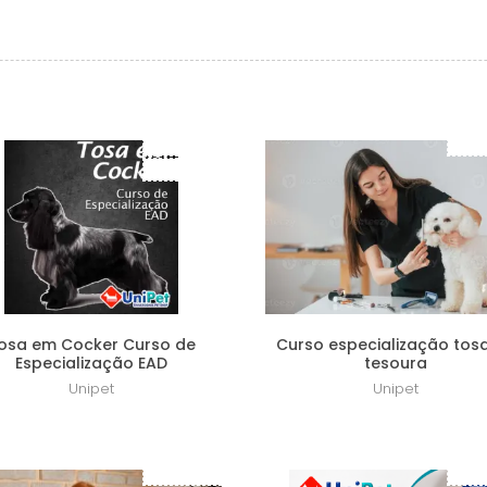
Frete Grátis
Lanç
Lançamento
osa em Cocker Curso de
Curso especialização tos
Especialização EAD
tesoura
Unipet
Unipet
R$ 49,00
R$ 1.400,00
Lançamento
Lanç