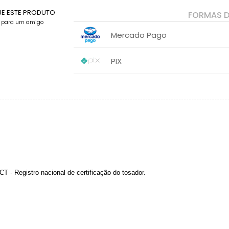
UE ESTE PRODUTO
FORMAS 
e para um amigo
Mercado Pago
1x sem juros de R$ 210,00
PIX
2x sem juros de R$ 105,00
3x sem juros de R$ 70,00
1x sem juros de R$ 210,00
.
.
.
.
.
.
.
NCT - Registro nacional de certificação do tosador.