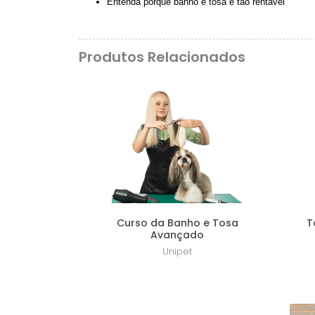
Entenda porque banho e tosa é tão rentável
Produtos Relacionados
Lançamento
Curso da Banho e Tosa
T
Avançado
Unipet
R$ 3.200,00