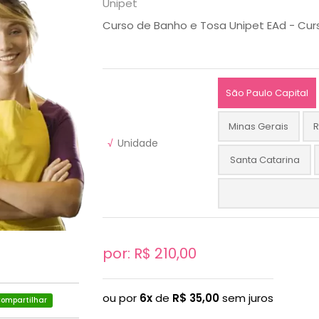
Unipet
Curso de Banho e Tosa Unipet EAd - Curs
São Paulo Capital
Minas Gerais
R
√
Unidade
Santa Catarina
por: R$
210,00
ou por
6x
de
R$
35,00
sem juros
ompartilhar