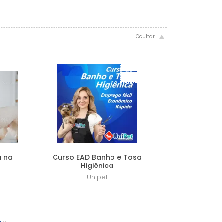
amento
Frete Grátis
Lançamento
a na
Curso EAD Banho e Tosa
Higiênica
Unipet
R$ 49,00
amento