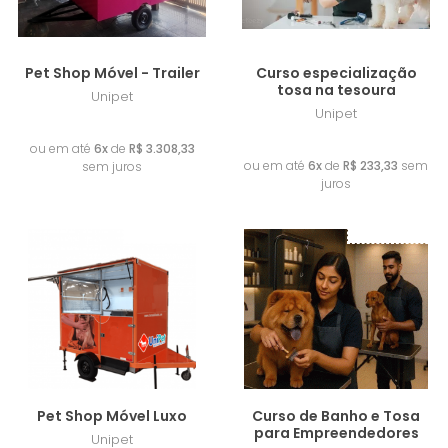
Pet Shop Móvel - Trailer
Curso especialização
tosa na tesoura
Unipet
Unipet
R$ 19.850,00
R$ 1.400,00
ou em até
6x
de
R$ 3.308,33
ou em até
6x
de
R$ 233,33
sem
sem juros
juros
Lançamento
Lançamento
Pet Shop Móvel Luxo
Curso de Banho e Tosa
para Empreendedores
Unipet