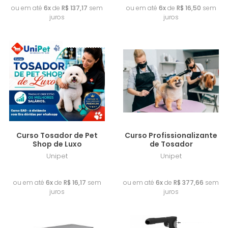
ou em até
6x
de
R$ 137,17
sem
ou em até
6x
de
R$ 16,50
sem
juros
juros
Lançamento
Lançamento
Curso Tosador de Pet
Curso Profissionalizante
Shop de Luxo
de Tosador
Unipet
Unipet
R$ 97,00
R$ 2.265,96
ou em até
6x
de
R$ 16,17
sem
ou em até
6x
de
R$ 377,66
sem
juros
juros
Lançamento
Frete Grátis