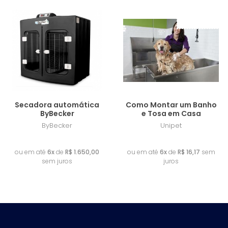
Frete Grátis
Lançamento
Secadora automática
Como Montar um Banho
ByBecker
e Tosa em Casa
ByBecker
Unipet
R$ 9.900,00
R$ 97,00
ou em até
6x
de
R$ 1.650,00
ou em até
6x
de
R$ 16,17
sem
sem juros
juros