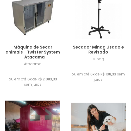
Lançamento
Máquina de Secar
Secador Minag Usado e
animais - Twister System
Revisado
- Atacama
Minag
Atacama
R$ 650,00
R$ 12.500,00
ou em até
6x
de
R$ 108,33
sem
ou em até
6x
de
R$ 2.083,33
juros
sem juros
Lançamento