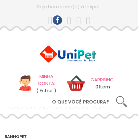
comprando
Seja bem vindo(a) à Unipet.
ESQUECI
MINHA
SENHA
CADASTRAR
ENTRAR
MINHA
CARRINHO:
CONTA:
0
Item
( Entrar )
BANHOPET