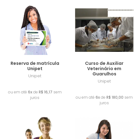
Frete Grátis
Lançamento
Reserva de matrícula
Curso de Auxiliar
Unipet
Veterinário em
Guarulhos
Unipet
Unipet
R$ 97,00
R$ 1.080,00
ou em até
6x
de
R$ 16,17
sem
ou em até
6x
de
R$ 180,00
sem
juros
juros
Lançamento