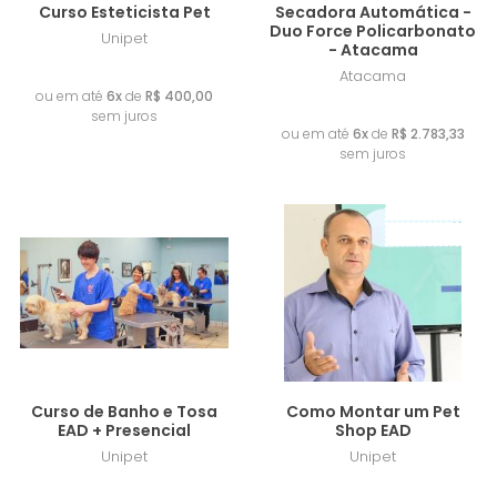
Curso Esteticista Pet
Secadora Automática -
Duo Force Policarbonato
Unipet
- Atacama
R$ 2.400,00
Atacama
ou em até
6x
de
R$ 400,00
R$ 16.700,00
sem juros
ou em até
6x
de
R$ 2.783,33
sem juros
Lançamento
Frete Grátis
Lançamento
Curso de Banho e Tosa
Como Montar um Pet
EAD + Presencial
Shop EAD
Unipet
Unipet
R$ 823,00
R$ 99,00