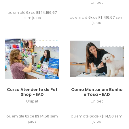
Unipet
R$ 85.000,00
R$ 2.500,00
ou em até
6x
de
R$ 14.166,67
ou em até
6x
de
R$ 416,67
sem
sem juros
juros
Frete Grátis
Frete Grátis
Lançamento
Lançamento
Curso Atendente de Pet
Como Montar um Banho
Shop - EAD
e Tosa - EAD
Unipet
Unipet
R$ 87,00
R$ 87,00
ou em até
6x
de
R$ 14,50
sem
ou em até
6x
de
R$ 14,50
sem
juros
juros