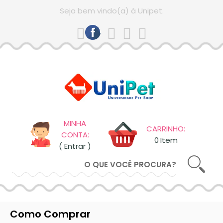
comprando
Seja bem vindo(a) à Unipet.
ESQUECI
MINHA
SENHA
CADASTRAR
ENTRAR
MINHA
CARRINHO:
CONTA:
0
Item
( Entrar )
Como Comprar