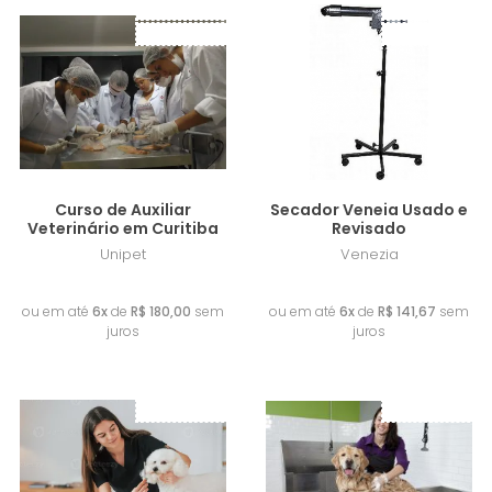
Frete Grátis
Frete Grátis
Lançamento
Lançamento
Curso de Auxiliar
Secador Veneia Usado e
Veterinário em Curitiba
Revisado
Unipet
Venezia
R$ 1.080,00
R$ 850,00
ou em até
6x
de
R$ 180,00
sem
ou em até
6x
de
R$ 141,67
sem
juros
juros
Frete Grátis
Frete Grátis
Lançamento
Lançamento