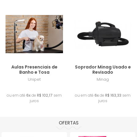
Lançamento
Frete Grátis
Lançamento
Aulas Presenciais de
Soprador Minag Usado e
Banho e Tosa
Revisado
Unipet
Minag
R$ 613,00
R$ 980,00
ou em até
6x
de
R$ 102,17
sem
ou em até
6x
de
R$ 163,33
sem
juros
juros
OFERTAS