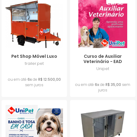
Lançamento
Lançamento
Pet Shop Móvel Luxo
Curso de Auxiliar
Veterinário - EAD
trailer.pet
Unipet
R$ 75.000,00
R$ 210,00
ou em até
6x
de
R$ 12.500,00
ou em até
6x
de
R$ 35,00
sem
sem juros
juros
Lançamento
Lançamento