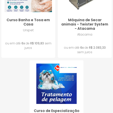
Curso Banho e Tosa em
Máquina de Secar
Casa
animais - Twister System
- Atacama
Unipet
Atacama
R$ 659,00
R$ 12.500,00
ou em até
6x
de
R$ 109,83
sem
ou em até
6x
de
R$ 2.083,33
juros
sem juros
Frete Grátis
Lançamento
Curso de Especialização