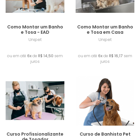
Como Montar um Banho
Como Montar um Banho
e Tosa - EAD
e Tosa em Casa
Unipet
Unipet
R$ 87,00
R$ 97,00
ou em até
6x
de
R$ 14,50
sem
ou em até
6x
de
R$ 16,17
sem
juros
juros
Lançamento
Lançamento
Curso Profissionalizante
Curso de Banhista Pet
de Tosador