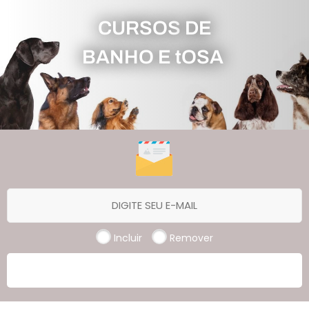
CURSOS
DE
BANHO E tOSA
Incluir
Remover
ASSINAR