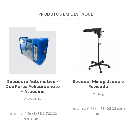
PRODUTOS EM DESTAQUE
Lançamento
Frete Grátis
Lançamento
Secadora Automática -
Secador Minag Usado e
Duo Force Policarbonato
Revisado
- Atacama
Minag
Atacama
R$ 650,00
R$ 16.700,00
ou em até
6x
de
R$ 108,33
sem
ou em até
6x
de
R$ 2.783,33
juros
sem juros