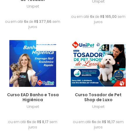
Unipet
Unipet
R$ 990,00
R$ 2.265,96
ou em até
6x
de
R$ 165,00
sem
ou em até
6x
de
R$ 377,66
sem
juros
juros
Frete Grátis
Lançamento
Lançamento
Curso EAD Banho e Tosa
Curso Tosador de Pet
Higiênica
Shop de Luxo
Unipet
Unipet
R$ 49,00
R$ 97,00
ou em até
6x
de
R$ 8,17
sem
ou em até
6x
de
R$ 16,17
sem
juros
juros