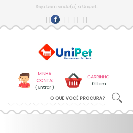
comprando
Seja bem vindo(a) à Unipet.
ESQUECI
MINHA
SENHA
CADASTRAR
ENTRAR
MINHA
CARRINHO:
CONTA:
0
Item
( Entrar )