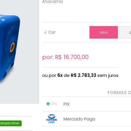
Atacama
√
Cor
azul
por: R$
16.700,00
ou por
6x
de
R$
2.783,33
sem juros
FORMAS 
PIX
1x sem juros de R$ 16.700,00
.
.
.
.
Mercado Pago
.
.
ompartilhar
1x sem juros de R$ 16.700,00