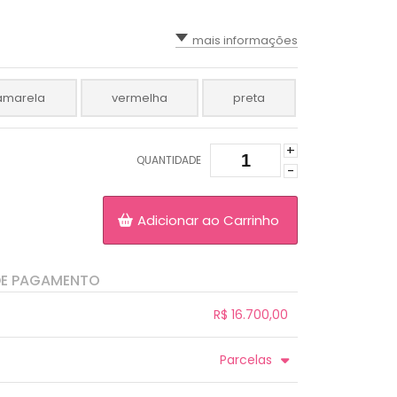
mais informações
amarela
vermelha
preta
+
QUANTIDADE
-
Adicionar ao Carrinho
DE PAGAMENTO
R$ 16.700,00
.
.
.
.
Parcelas
.
4x sem juros de R$ 4.175,00
.