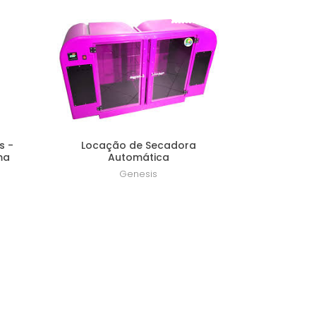
amento
Lançamento
s -
Locação de Secadora
ma
Automática
Genesis
R$ 799,00