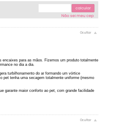
.
5x sem juros de R$ 3.340,00
.
calcular
.
6x sem juros de R$ 2.783,33
Não sei meu cep
.
os encaixes para as mãos. Fizemos um produto totalmente
rmance no dia a dia.
gera turbilhonamento do ar formando um vórtice
e o pet tenha uma secagem totalmente uniforme (mesmo
que garante maior conforto ao pet, com grande facilidade