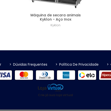
Máquina de secara animais
Kyklon - Aço Inox
Kyklon
R$ 11.911,00
r
>
Dúvidas Frequentes
>
Política De Privacidade
>
Crie já sua loja virtual