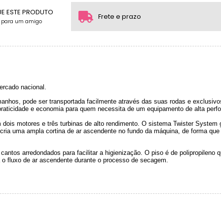
2x sem juros de R$ 8.350,00
UE ESTE PRODUTO
Frete e prazo
e para um amigo
3x sem juros de R$ 5.566,67
.
ercado nacional.
nhos, pode ser transportada facilmente através das suas rodas e exclusiv
 praticidade e economia para quem necessita de um equipamento de alta perfo
dois motores e três turbinas de alto rendimento. O sistema Twister System 
cria uma ampla cortina de ar ascendente no fundo da máquina, de forma qu
antos arredondados para facilitar a higienização. O piso é de polipropileno 
o fluxo de ar ascendente durante o processo de secagem.