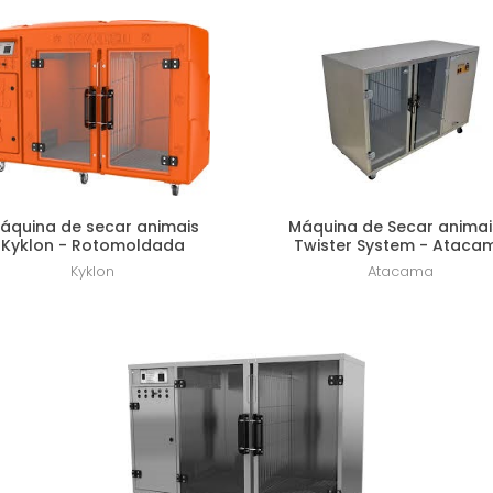
Lanç
áquina de secar animais
Máquina de Secar animai
Kyklon - Rotomoldada
Twister System - Ataca
Kyklon
Atacama
R$ 10.952,00
R$ 12.500,00