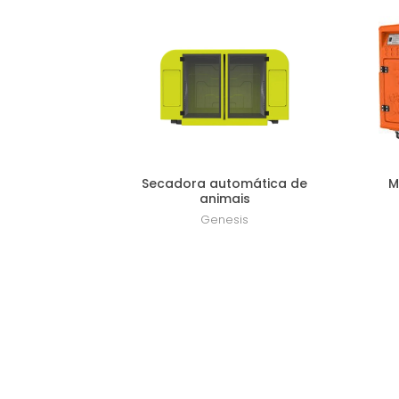
Lançamento
Secadora automática de
M
animais
Genesis
R$ 11.599,00